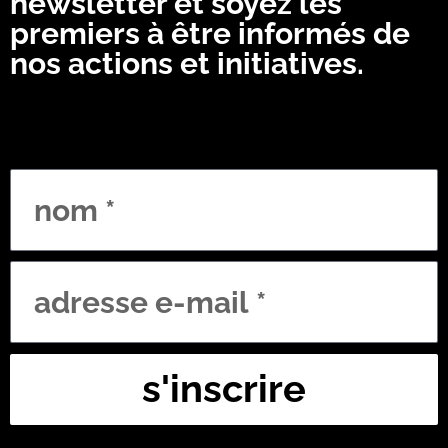
newsletter et soyez les
premiers à être informés de
nos actions et initiatives.
N
a
m
E
e
m
a
s'inscrire
i